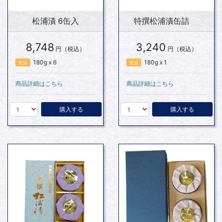
松浦漬 6缶入
特撰松浦漬缶詰
8,748
3,240
円（税込）
円（税込）
180g x 6
180g x 1
常温
常温
商品詳細はこちら
商品詳細はこちら
購入する
購入する