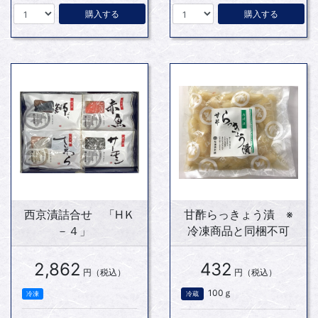
購入する
購入する
西京漬詰合せ 「HＫ
甘酢らっきょう漬 ※
－４」
冷凍商品と同梱不可
2,862
432
円（税込）
円（税込）
100ｇ
冷凍
冷蔵