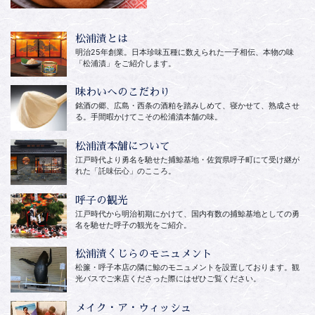
松浦漬とは
明治25年創業。日本珍味五種に数えられた一子相伝、本物の味
「松浦漬」をご紹介します。
味わいへのこだわり
銘酒の郷、広島・西条の酒粕を踏みしめて、寝かせて、熟成させ
る。手間暇かけてこその松浦漬本舗の味。
松浦漬本舗について
江戸時代より勇名を馳せた捕鯨基地・佐賀県呼子町にて受け継が
れた「託味伝心」のこころ。
呼子の観光
江戸時代から明治初期にかけて、国内有数の捕鯨基地としての勇
名を馳せた呼子の観光をご紹介。
松浦漬くじらのモニュメント
松簾・呼子本店の隣に鯨のモニュメントを設置しております。観
光バスでご来店くださった際にはぜひご覧ください。
メイク・ア・ウィッシュ