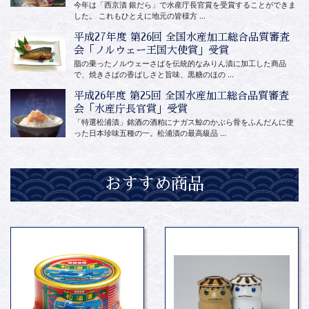
今年は「西京漬 銀だら」で水産庁長官賞を受賞することができま
した。 これもひとえに地元の皆様方 ...
平成27年度 第26回 全国水産加工総合品質審査
会「ノルウェー王国大使賞」受賞
脂の乗ったノルウェーさばを伝統的なみりん漬に加工した商品
で、焼きさばの香ばしさと旨味、黒糖のほの ...
平成26年度 第25回 全国水産加工総合品質審査
会「水産庁長官賞」受賞
「特選松浦漬」銘酒の酒粕にナガス鯨のかぶら骨をふんだんに使
った日本珍味五種の一。松浦漬の最高級品 ...
おすすめ商品