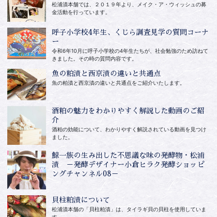
松浦漬本舗では、２０１９年より、メイク・ア・ウィッシュの募
金活動を行っています。
呼子小学校4年生、くじら調査見学の質問コーナ
ー
令和6年10月に呼子小学校の4年生たちが、社会勉強のため訪ねて
きました。その時の質問内容です。
魚の粕漬と西京漬の違いと共通点
魚の粕漬と西京漬の違いと共通点をご紹介いたします。
酒粕の魅力をわかりやすく解説した動画のご紹
介
酒粕の効能について、わかりやすく解説されている動画を見つけ
ました。
鯨一族の生み出した不思議な味の発酵物・松浦
漬 －発酵デザイナー小倉ヒラク発酵ショッピ
ングチャンネル08－
貝柱粕漬について
松浦漬本舗の「貝柱粕漬」は、タイラギ貝の貝柱を使用していま