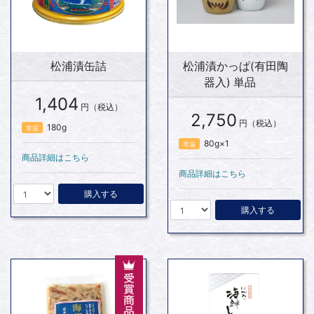
松浦漬缶詰
松浦漬かっぱ(有田陶
器入) 単品
1,404
円（税込）
2,750
円（税込）
180g
常温
80g×1
常温
商品詳細はこちら
商品詳細はこちら
購入する
購入する