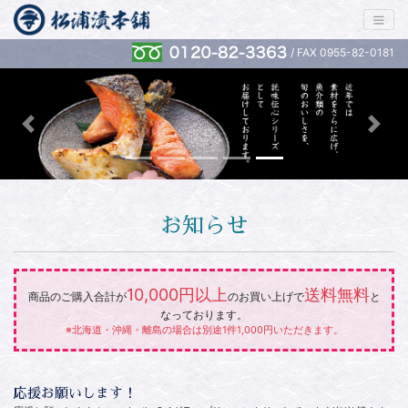
/ FAX 0955-82-0181
Previous
Next
お知らせ
10,000円以上
送料無料
商品のご購入合計が
のお買い上げで
と
なっております。
※北海道・沖縄・離島の場合は別途1件1,000円いただきます。
応援お願いします！