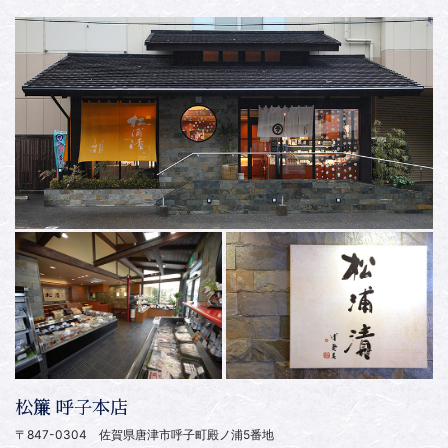
松簾 呼子本店
〒847-0304 佐賀県唐津市呼子町殿ノ浦5番地