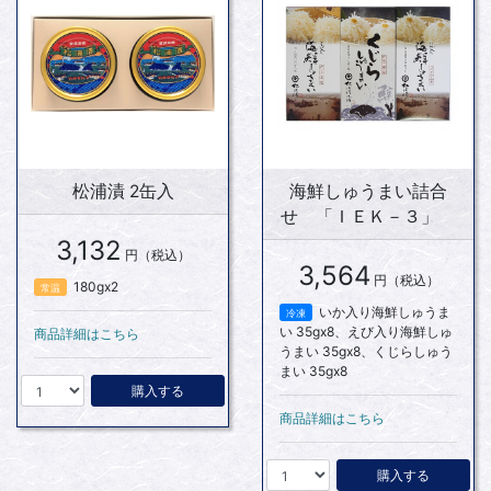
松浦漬 2缶入
海鮮しゅうまい詰合
せ 「ＩＥＫ－３」
3,132
円（税込）
3,564
円（税込）
180gx2
常温
いか入り海鮮しゅうま
冷凍
い 35gx8、えび入り海鮮しゅ
商品詳細はこちら
うまい 35gx8、くじらしゅう
まい 35gx8
購入する
商品詳細はこちら
購入する