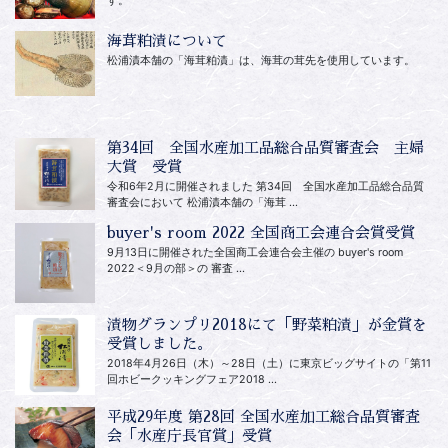
す。
海茸粕漬について
松浦漬本舗の「海茸粕漬」は、海茸の茸先を使用しています。
第34回 全国水産加工品総合品質審査会 主婦
大賞 受賞
令和6年2月に開催されました 第34回 全国水産加工品総合品質
審査会において 松浦漬本舗の「海茸 ...
buyer's room 2022 全国商工会連合会賞受賞
9月13日に開催された全国商工会連合会主催の buyer's room
2022＜9月の部＞の 審査 ...
漬物グランプリ2018にて「野菜粕漬」が金賞を
受賞しました。
2018年4月26日（木）～28日（土）に東京ビッグサイトの「第11
回ホビークッキングフェア2018 ...
平成29年度 第28回 全国水産加工総合品質審査
会「水産庁長官賞」受賞