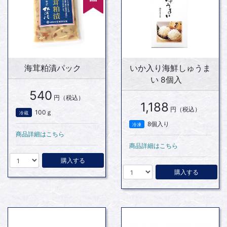
海茸粕漬パック
いか入り海鮮しゅうま
い 8個入
540
円（税込）
1,188
円（税込）
100ｇ
冷蔵
8個入り
冷凍
商品詳細はこちら
商品詳細はこちら
購入する
購入する